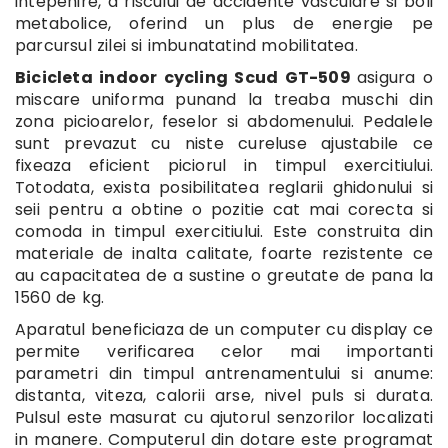
intepenire, a riscului de accidente vasculare si boli
metabolice, oferind un plus de energie pe
parcursul zilei si imbunatatind mobilitatea.
Bicicleta indoor cycling Scud GT-509
asigura o
miscare uniforma punand la treaba muschi din
zona picioarelor, feselor si abdomenului. Pedalele
sunt prevazut cu niste cureluse ajustabile ce
fixeaza eficient piciorul in timpul exercitiului.
Totodata, exista posibilitatea reglarii ghidonului si
seii pentru a obtine o pozitie cat mai corecta si
comoda in timpul exercitiului. Este construita din
materiale de inalta calitate, foarte rezistente ce
au capacitatea de a sustine o greutate de pana la
1560 de kg.
Aparatul beneficiaza de un computer cu display ce
permite verificarea celor mai importanti
parametri din timpul antrenamentului si anume:
distanta, viteza, calorii arse, nivel puls si durata.
Pulsul este masurat cu ajutorul senzorilor localizati
in manere. Computerul din dotare este programat