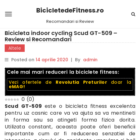
BicicletedeFitness.ro
Recomandari si Review
Bicicleta indoor cycling Scud GT-509 –
Review si Recomandari
Altele
Posted on
14 aprilie 2020
|
By
admin
Cele mai mari reduceri la biciclete fitness:
Vezi ofertele de
Revolutia Preturilor
doar la
eMAG!
0
(
0
)
Scud GT-509
este o bicicleta fitness excelenta
pentru uz casnic care va va ajuta sa va mentineti
in forma sau sa atingeti forma fizica dorita.
Utilizata constant, aceasta poate oferi beneficii
importante cum ar fi reducerea senzatiei de