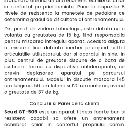
stationara oferind un antrenament echilibrat chiar
in confortul propriei locuinte. Pune la dispozitie 8
nivele de rezistenta la manetele de pedalare ce
detemrina gradul de dificultate al antrenamentului.
Din punct de vedere tehnologic, este dotata cu o
volanta cu greutatea de 15 kg, fiind responsabila
pentru miscarea intregului aparat. Aceasta asigura
o miscare lina datorita inertiei protejand astfel
articulatiile utilizatorului, dar si aparatul in sine. In
plus, centrul de greutate dispune de o baza de
sustinere ferma cu dispozitive antiderapante, ce
previn deplasarea aparatul pe parcursul
antrenamentului. Modelul in discutie masoara 145
cm lungime, 56 cm latime si 120 cm inaltime, avand
o greutate de 37 de kg.
Concluzii si Parei de la clienti
Scud GT-509
este un aparat fitness foarte bun si
rezistent capabil sa ofere un antrenament
echilibrat chiar in confortul propriului camin.