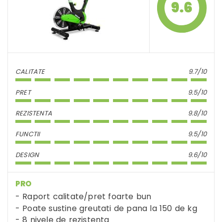
9.6
CALITATE
9.7/10
PRET
9.5/10
REZISTENTA
9.8/10
FUNCTII
9.5/10
DESIGN
9.6/10
PRO
Raport calitate/pret foarte bun
Poate sustine greutati de pana la 150 de kg
8 nivele de rezistenta