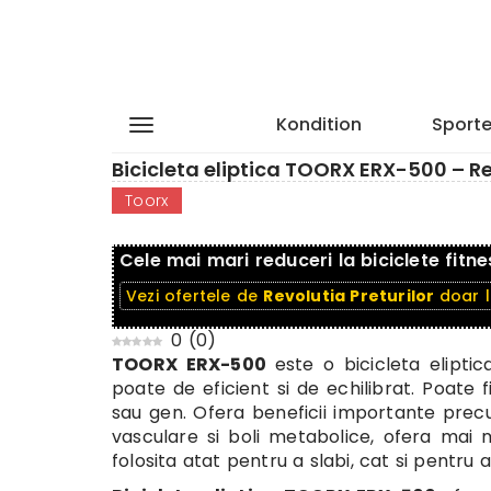
Kondition
Sporte
Bicicleta eliptica TOORX ERX-500 – Rev
Toorx
Cele mai mari reduceri la biciclete fitne
Vezi ofertele de
Revolutia Preturilor
doar 
0
(
0
)
TOORX ERX-500
este o bicicleta elipt
poate de eficient si de echilibrat. Poate fi
sau gen. Ofera beneficii importante precu
vasculare si boli metabolice, ofera mai m
folosita atat pentru a slabi, cat si pentru a