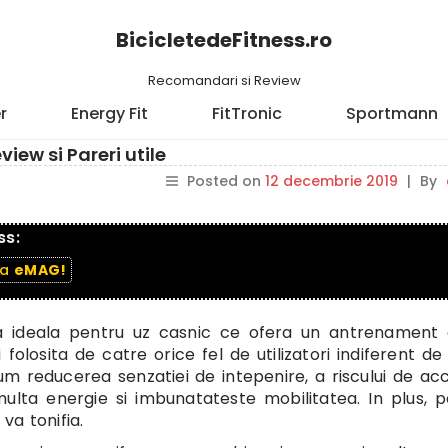
BicicletedeFitness.ro
Recomandari si Review
r
Energy Fit
FitTronic
Sportmann
iew si Pareri utile
Posted on
12 decembrie 2019
|
By
ss:
la
eMAG!
ica ideala pentru uz casnic ce ofera un antrenament
 folosita de catre orice fel de utilizatori indiferent de
m reducerea senzatiei de intepenire, a riscului de ac
ulta energie si imbunatateste mobilitatea. In plus, p
 va tonifia.