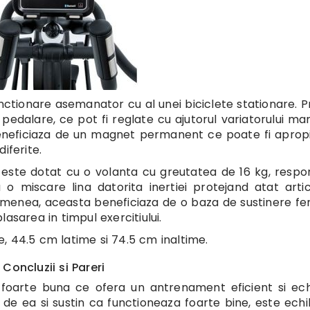
tionare asemanator cu al unei biciclete stationare. P
pedalare, ce pot fi reglate cu ajutorul variatorului ma
eneficiaza de un magnet permanent ce poate fi aprop
iferite.
 este dotat cu o volanta cu greutatea de 16 kg, respo
o miscare lina datorita inertiei protejand atat articu
e asemenea, aceasta beneficiaza de o baza de sustinere f
asarea in timpul exercitiului.
, 44.5 cm latime si 74.5 cm inaltime.
Concluzii si Pareri
s foarte buna ce ofera un antrenament eficient si echi
 de ea si sustin ca functioneaza foarte bine, este echil