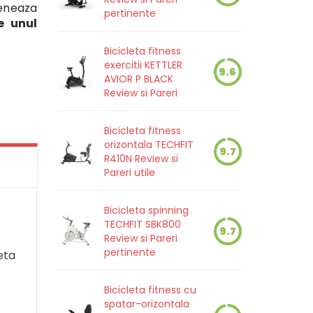
eneaza
pertinente
e unul
Bicicleta fitness
exercitii KETTLER
9.6
AVIOR P BLACK
Review si Pareri
Bicicleta fitness
orizontala TECHFIT
9.7
R410N Review si
Pareri utile
Bicicleta spinning
TECHFIT SBK800
9.7
Review si Pareri
pertinente
eta
Bicicleta fitness cu
spatar-orizontala