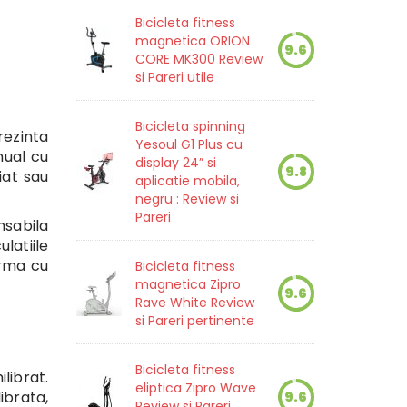
Bicicleta fitness
magnetica ORION
9.6
CORE MK300 Review
si Pareri utile
Bicicleta spinning
rezinta
Yesoul G1 Plus cu
nual cu
display 24” si
9.8
iat sau
aplicatie mobila,
negru : Review si
Pareri
nsabila
latiile
erma cu
Bicicleta fitness
magnetica Zipro
9.6
Rave White Review
si Pareri pertinente
Bicicleta fitness
librat.
eliptica Zipro Wave
ibrata,
9.6
Review si Pareri