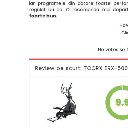
iar programele din dotare foarte perf
regulat cu ea. O recomanda mai depar
foarte bun.
How
Cli
No votes so f
Review pe scurt: TOORX ERX-500
9.