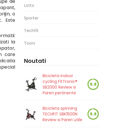
upe de
Lotto
rapant,
ijin, o
Sporter
. Este
Techfit
rmatii:
zati la
Toorx
epator,
th care
Noutati
licatia
special
Bicicleta indoor
cycling FitTronic®
9.8
SB2000 Review si
Pareri pertinente
Bicicleta spinning
TECHFIT SBK1500N
9.8
Review si Pareri utile