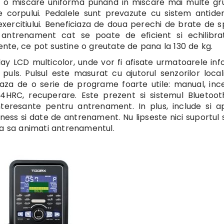
a o miscare uniforma punand in miscare mai multe gr
 corpului. Pedalele sunt prevazute cu sistem antide
xercitiului. Beneficiaza de doua perechi de brate de spr
 antrenament cat se poate de eficient si echilibrat
tente, ce pot sustine o greutate de pana la 130 de kg.
y LCD multicolor, unde vor fi afisate urmatoarele info
l puls. Pulsul este masurat cu ajutorul senzorilor locali
aza de o serie de programe foarte utile: manual, inc
 4HRC, recuperare. Este prezent si sistemul Bluetoo
interesante pentru antrenament. In plus, include si ap
fitness si date de antrenament. Nu lipseste nici suportul 
ta sa animati antrenamentul.