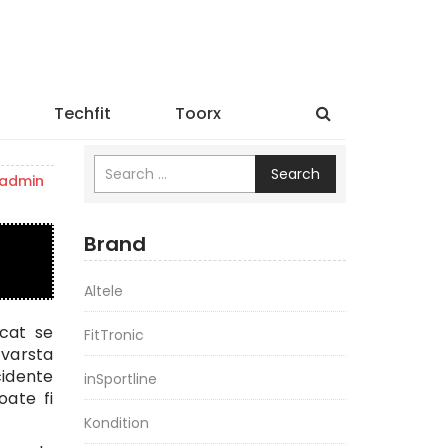
Techfit
Toorx
Search
admin
Brand
Altele
 cat se
FitTronic
 varsta
cidente
inSportline
oate fi
Kondition