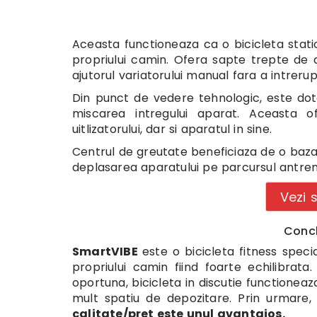
Aceasta functioneaza ca o bicicleta stati
propriului camin. Ofera sapte trepte de 
ajutorul variatorului manual fara a intrer
Din punct de vedere tehnologic, este dot
miscarea intregului aparat. Aceasta ofe
uitlizatorului, dar si aparatul in sine.
Centrul de greutate beneficiaza de o baza
deplasarea aparatului pe parcursul antre
Vezi 
Conclu
SmartVIBE
este o bicicleta fitness spec
propriului camin fiind foarte echilibrat
oportuna, bicicleta in discutie functioneaza
mult spatiu de depozitare. Prin urmar
calitate/pret este unul avantajos.