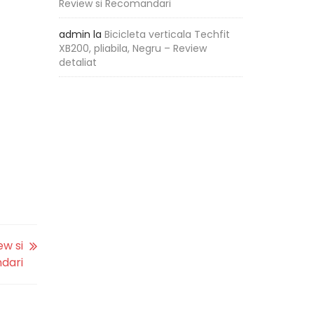
Review si Recomandari
admin
la
Bicicleta verticala Techfit
XB200, pliabila, Negru – Review
detaliat
ew si
dari