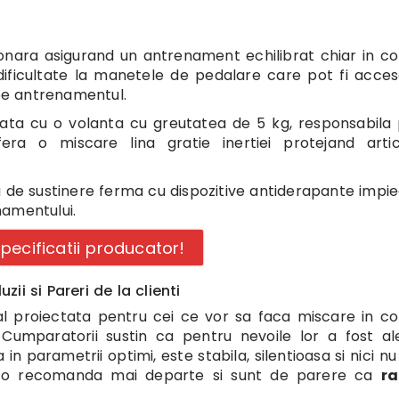
onara asigurand un antrenament echilibrat chiar in co
dificultate la manetele de pedalare care pot fi acce
upe antrenamentul.
ata cu o volanta cu greutatea de 5 kg, responsabila
ra o miscare lina gratie inertiei protejand articu
 de sustinere ferma cu dispozitive antiderapante impi
namentului.
specificatii producator!
zii si Pareri de la clienti
ial proiectata pentru cei ce vor sa faca miscare in co
a. Cumparatorii sustin ca pentru nevoile lor a fost a
 in parametrii optimi, este stabila, silentioasa si nici n
e, o recomanda mai departe si sunt de parere ca
ra