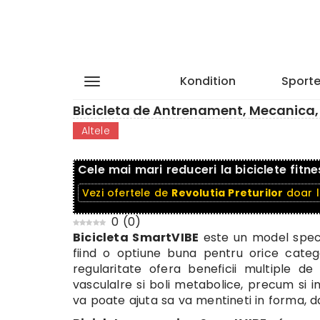
Kondition
Sporte
Bicicleta de Antrenament, Mecanica, 
Altele
Cele mai mari reduceri la biciclete fitne
Vezi ofertele de
Revolutia Preturilor
doar 
0
(
0
)
Bicicleta SmartVIBE
este un model speci
fiind o optiune buna pentru orice catego
regularitate ofera beneficii multiple de
vasculalre si boli metabolice, precum si i
va poate ajuta sa va mentineti in forma, dar