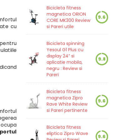
Bicicleta fitness
magnetica ORION
9.6
nfortul
CORE MK300 Review
sate cu
si Pareri utile
 pentru
Bicicleta spinning
latiile
Yesoul G1 Plus cu
display 24” si
9.8
aplicatie mobila,
edicand
negru : Review si
Pareri
Bicicleta fitness
magnetica Zipro
9.6
Rave White Review
si Pareri pertinente
nfortul
legerea
u ocupa
Bicicleta fitness
portul
eliptica Zipro Wave
9.6
Review si Pareri