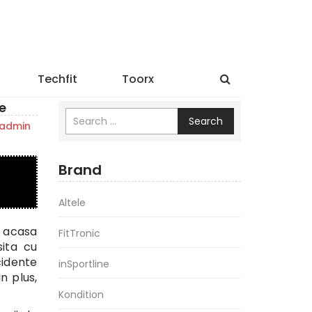
Techfit
Toorx
e
Search
admin
Brand
Altele
e acasa
FitTronic
sita cu
cidente
inSportline
n plus,
Kondition