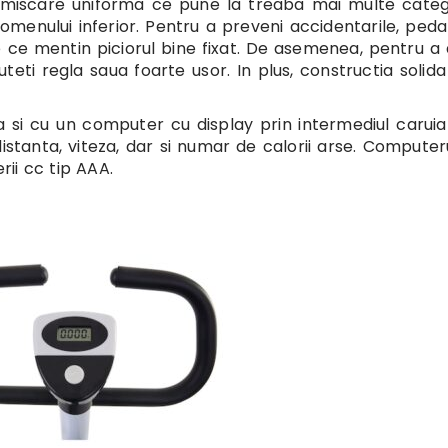
 miscare uniforma ce pune la treaba mai multe categ
domenului inferior. Pentru a preveni accidentarile, peda
e ce mentin piciorul bine fixat. De asemenea, pentru a
eti regla saua foarte usor. In plus, constructia solid
a si cu un computer cu display prin intermediul caruia
distanta, viteza, dar si numar de calorii arse. Computer
ii cc tip AAA.