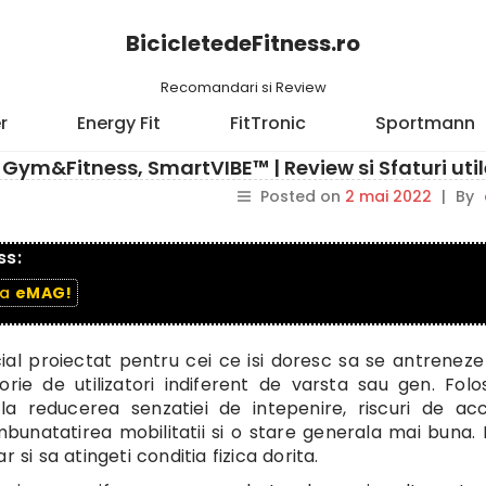
BicicletedeFitness.ro
Recomandari si Review
r
Energy Fit
FitTronic
Sportmann
Gym&Fitness, SmartVIBE™ | Review si Sfaturi util
Posted on
2 mai 2022
|
By
ss:
la
eMAG!
al proiectat pentru cei ce isi doresc sa se antrenez
rie de utilizatori indiferent de varsta sau gen. Folo
 la reducerea senzatiei de intepenire, riscuri de ac
mbunatatirea mobilitatii si o stare generala mai buna. I
 si sa atingeti conditia fizica dorita.