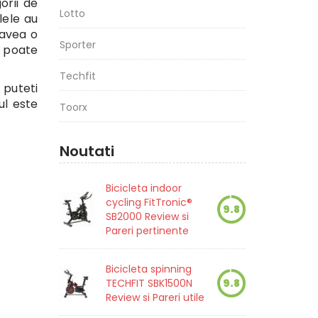
orii de
Lotto
lele au
 avea o
Sporter
a poate
Techfit
 puteti
ul este
Toorx
Noutati
Bicicleta indoor
cycling FitTronic®
9.8
SB2000 Review si
Pareri pertinente
Bicicleta spinning
TECHFIT SBK1500N
9.8
Review si Pareri utile