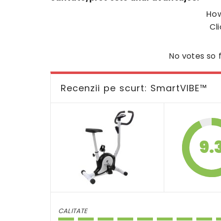
How
Cli
No votes so f
Recenzii pe scurt: SmartVIBE™
9.
CALITATE