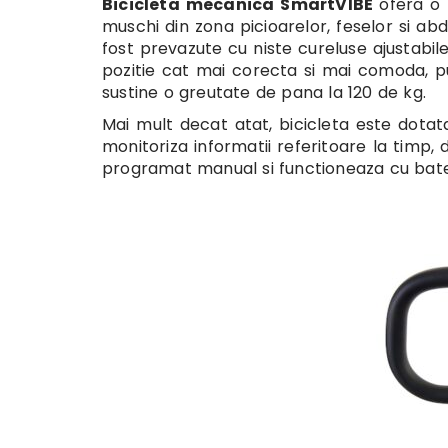
Bicicleta mecanica SmartVIBE
ofera o
muschi din zona picioarelor, feselor si ab
fost prevazute cu niste cureluse ajustabil
pozitie cat mai corecta si mai comoda, put
sustine o greutate de pana la 120 de kg.
Mai mult decat atat, bicicleta este dotat
monitoriza informatii referitoare la timp, 
programat manual si functioneaza cu bater