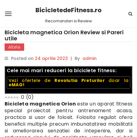
BicicletedeFitness.ro
Recomandari si Review
Bicicleta magnetica Orion Review si Pareri
utile
Altele
Posted on
24 aprilie 2023
|
By
admin
Cele mai mari reduceri la biciclete fitness:
Vezi ofertele de
Revolutia Preturilor
doar la
eMAG!
0
(
0
)
Bicicleta magnetica Orion
este un aparat fitness
special proiectat pentru antrenament acasa,
practica si usor de folosit. Folosita regulat ofera
beneficii multiple precum imbunatatirea mobilitatii
si ameliorarea senzatiei de intepenire, dar si