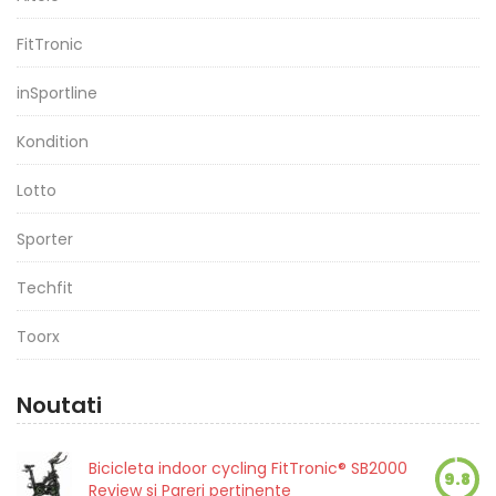
FitTronic
inSportline
Kondition
Lotto
Sporter
Techfit
Toorx
Noutati
Bicicleta indoor cycling FitTronic® SB2000
9.8
Review si Pareri pertinente