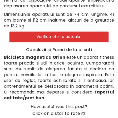
ferma cu dispozitive antiderapante impiedicand
deplasarea aparatului pe parcursul exercitiului.
Dimensiunile aparatului sunt de 74 cm lungime, 41
cm latime si 112 cm inaltime, alaturi de o greutate
de 13.2 kg.
Verifica oferta actuala!
Concluzii si Pareri de la clienti
Bicicleta magnetica Orion
este un aparat fitness
foarte practic si util in orice locuinta. Cumparatorii
sunt multumiti de alegerea facuta si declara ca
pentru nevoile lor a fost o alegere inspirata. Este
usor de reglat, foarte echilibrata si silentioasa, iar
antrenamentul se desfasoara in parametrii optimi.
O recomanda mai departe si considera
raportul
calitate/pret bun.
How useful was this post?
Click on a star to rate it!