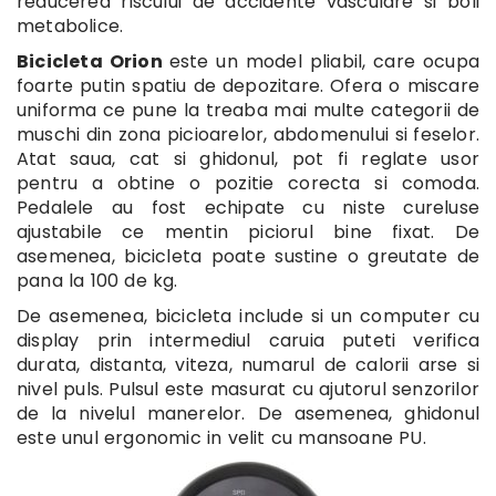
reducerea riscului de accidente vasculare si boli
metabolice.
Bicicleta Orion
este un model pliabil, care ocupa
foarte putin spatiu de depozitare. Ofera o miscare
uniforma ce pune la treaba mai multe categorii de
muschi din zona picioarelor, abdomenului si feselor.
Atat saua, cat si ghidonul, pot fi reglate usor
pentru a obtine o pozitie corecta si comoda.
Pedalele au fost echipate cu niste cureluse
ajustabile ce mentin piciorul bine fixat. De
asemenea, bicicleta poate sustine o greutate de
pana la 100 de kg.
De asemenea, bicicleta include si un computer cu
display prin intermediul caruia puteti verifica
durata, distanta, viteza, numarul de calorii arse si
nivel puls. Pulsul este masurat cu ajutorul senzorilor
de la nivelul manerelor. De asemenea, ghidonul
este unul ergonomic in velit cu mansoane PU.