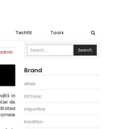
Techfit
Toorx
Search
admin
Brand
Altele
itii in
FitTronic
tiei de
litatea
inSportline
gramele
Kondition