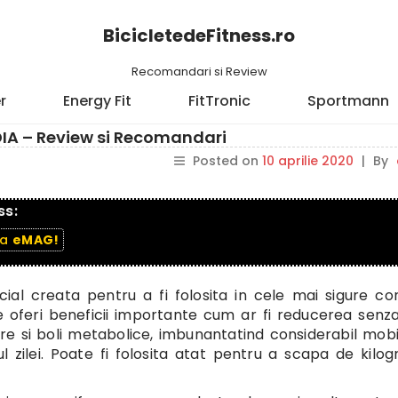
BicicletedeFitness.ro
Recomandari si Review
r
Energy Fit
FitTronic
Sportmann
DIA – Review si Recomandari
Posted on
10 aprilie 2020
|
By
ss:
la
eMAG!
cial creata pentru a fi folosita in cele mai sigure cond
e oferi beneficii importante cum ar fi reducerea senza
are si boli metabolice, imbunantatind considerabil mobi
l zilei. Poate fi folosita atat pentru a scapa de kilo