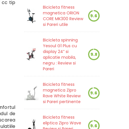
 cc tip
Bicicleta fitness
magnetica ORION
9.6
CORE MK300 Review
si Pareri utile
Bicicleta spinning
Yesoul G1 Plus cu
display 24” si
9.8
aplicatie mobila,
negru : Review si
Pareri
Bicicleta fitness
magnetica Zipro
9.6
Rave White Review
si Pareri pertinente
nfortul
adul de
Bicicleta fitness
iscarea
eliptica Zipro Wave
latiile
9.6
Review si Pareri