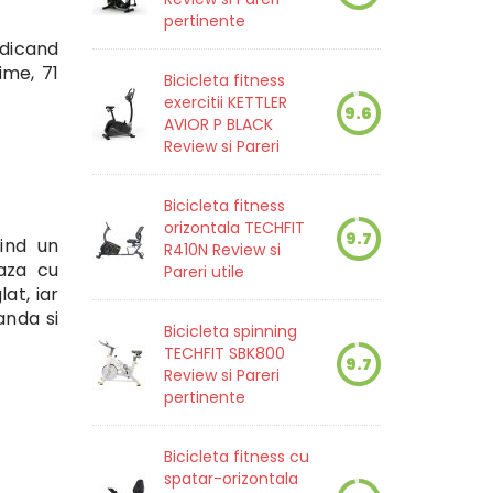
pertinente
edicand
ime, 71
Bicicleta fitness
exercitii KETTLER
9.6
AVIOR P BLACK
Review si Pareri
Bicicleta fitness
orizontala TECHFIT
9.7
rind un
R410N Review si
aza cu
Pareri utile
at, iar
anda si
Bicicleta spinning
TECHFIT SBK800
9.7
Review si Pareri
pertinente
Bicicleta fitness cu
spatar-orizontala