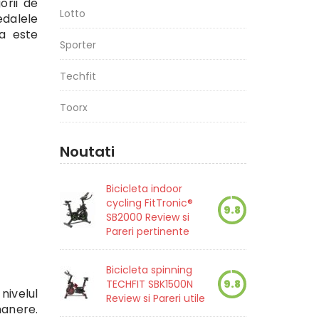
rii de
Lotto
edalele
ta este
Sporter
Techfit
Toorx
Noutati
Bicicleta indoor
cycling FitTronic®
9.8
SB2000 Review si
Pareri pertinente
Bicicleta spinning
TECHFIT SBK1500N
9.8
nivelul
Review si Pareri utile
manere.