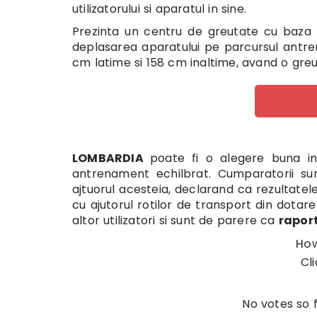
utilizatorului si aparatul in sine.
Prezinta un centru de greutate cu baza d
deplasarea aparatului pe parcursul antre
cm latime si 158 cm inaltime, avand o greu
Verifi
LOMBARDIA
poate fi o alegere buna in
antrenament echilbrat. Cumparatorii s
ajtuorul acesteia, declarand ca rezultatele 
cu ajutorul rotilor de transport din dotar
altor utilizatori si sunt de parere ca
raport
How
Cli
No votes so f