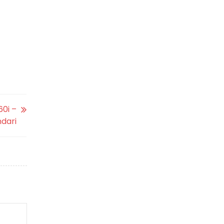
60i –
dari