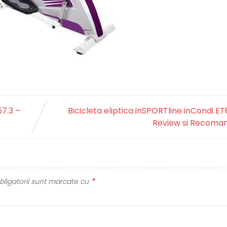
7.3 –
Bicicleta eliptica inSPORTline inCondi ET
Review si Recoman
*
ligatorii sunt marcate cu