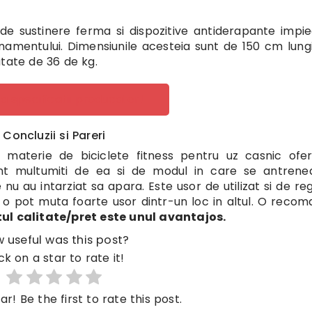
e sustinere ferma si dispozitive antiderapante impi
namentului. Dimensiunile acesteia sunt de 150 cm lung
tate de 36 de kg.
ca specificatii producator!
Concluzii si Pareri
 materie de biciclete fitness pentru uz casnic ofe
unt multumiti de ea si de modul in care se antrene
nu au intarziat sa apara. Este usor de utilizat si de regl
e o pot muta foarte usor dintr-un loc in altul. O recom
ul calitate/pret este unul avantajos.
 useful was this post?
ck on a star to rate it!
ar! Be the first to rate this post.