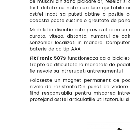
de muschi din zona picioarelor, feselor si
fost dotate cu niste cureluse ajustabile ce
astfel incat sa puteti obtine o pozitie
aceasta poate sustine o greutate de pana 
Modelul in discutie este prevazut si cu un
durata, viteza, distanta, numarul de calo
senzorilor localizati in manere. Comput
baterie de cc tip AAA.
FitTronic 507S
functioneaza ca o bicicle
trepte de dificultate la manetele de pedal
fie nevoie sa intrerupeti antrenamentul.
Foloseste un magnet permanent ce poate
nivele de rezistenta.Din punct de vedere
fiind responsabila pentru miscarea intre
protejand astfel articulatiile utilizatorului s