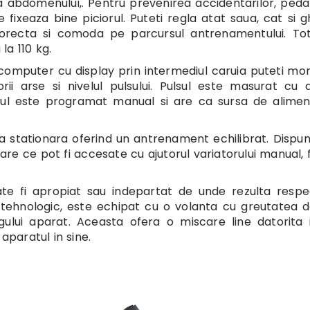
 a abdomenului,. Pentru prevenirea accidentarilor, peda
 fixeaza bine piciorul. Puteti regla atat saua, cat si g
 corecta si comoda pe parcursul antrenamentului. To
la 110 kg.
 computer cu display prin intermediul caruia puteti mon
rii arse si nivelul pulsului. Pulsul este masurat cu a
erul este programat manual si are ca sursa de alime
ta stationara oferind un antrenament echilibrat. Dispu
are ce pot fi accesate cu ajutorul variatorului manual, 
 fi apropiat sau indepartat de unde rezulta respec
 tehnologic, este echipat cu o volanta cu greutatea 
gului aparat. Aceasta ofera o miscare line datorita i
i aparatul in sine.