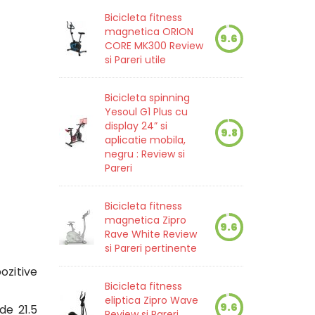
Bicicleta fitness
magnetica ORION
9.6
CORE MK300 Review
si Pareri utile
Bicicleta spinning
Yesoul G1 Plus cu
display 24” si
9.8
aplicatie mobila,
negru : Review si
Pareri
Bicicleta fitness
magnetica Zipro
9.6
Rave White Review
si Pareri pertinente
zitive
Bicicleta fitness
eliptica Zipro Wave
9.6
de 21.5
Review si Pareri