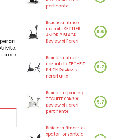
pertinente
Bicicleta fitness
exercitii KETTLER
9.6
AVIOR P BLACK
uperari
Review si Pareri
rivita,
 parere
Bicicleta fitness
orizontala TECHFIT
9.7
R410N Review si
Pareri utile
Bicicleta spinning
TECHFIT SBK800
9.7
Review si Pareri
pertinente
Bicicleta fitness cu
spatar-orizontala