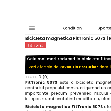
Kondition
Sporte
Bicicleta magnetica FitTronic 507S | R
FitTronic
Cele mai mari reduceri la biciclete fitne
Vezi ofertele de
Revolutia Preturilor
doar 
0
(
0
)
FitTronic 507S
este o bicicleta magnet
confortul propriului camin, asigurand un an
importante precum prevenirea riscului 
intepenire, imbunatatind mobilitatea, oferi
Bicicleta magnetica FitTronic 507S
ofe