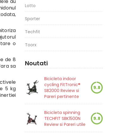
lele au
Lotto
hidonul
todata,
Sporter
itoriza
Techfit
jutorul
ntare o
Toorx
ne de 8
Noutati
fara sa
Bicicleta indoor
tivele
cycling FitTronic®
9.8
de 5 kg
SB2000 Review si
nertiei
Pareri pertinente
Bicicleta spinning
TECHFIT SBK1500N
9.8
Review si Pareri utile