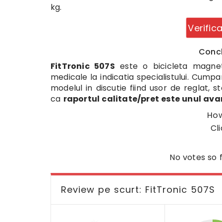
kg.
Verific
Conclu
FitTronic 507S
este o bicicleta magneti
medicale la indicatia specialistului. Cumpar
modelul in discutie fiind usor de reglat, 
ca
raportul calitate/pret este unul ava
How
Cli
No votes so f
Review pe scurt: FitTronic 507S