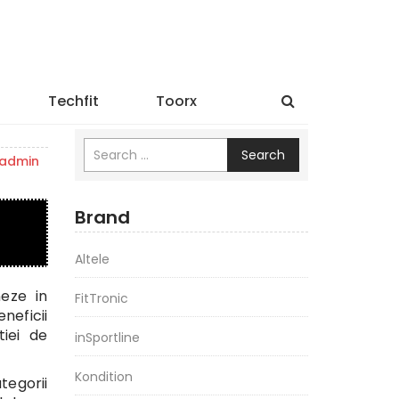
Techfit
Toorx
Search
admin
Brand
Altele
neze in
FitTronic
neficii
iei de
inSportline
Kondition
tegorii