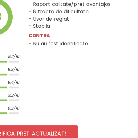
Raport calitate/pret avantajos
8 trepte de dificultate
3
Usor de reglat
Stabila
CONTRA
Nu au fost identificate
9.2/10
9.3/10
9.4/10
9.2/10
9.3/10
RIFICA PRET ACTUALIZAT!