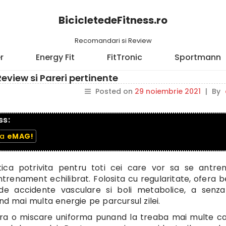
BicicletedeFitness.ro
Recomandari si Review
r
Energy Fit
FitTronic
Sportmann
eview si Pareri pertinente
Posted on
29 noiembrie 2021
|
By
ss:
la
eMAG!
ica potrivita pentru toti cei care vor sa se antre
trenament echilibrat. Folosita cu regularitate, ofera be
de accidente vasculare si boli metabolice, a senzat
nd mai multa energie pe parcursul zilei.
ra o miscare uniforma punand la treaba mai multe ca