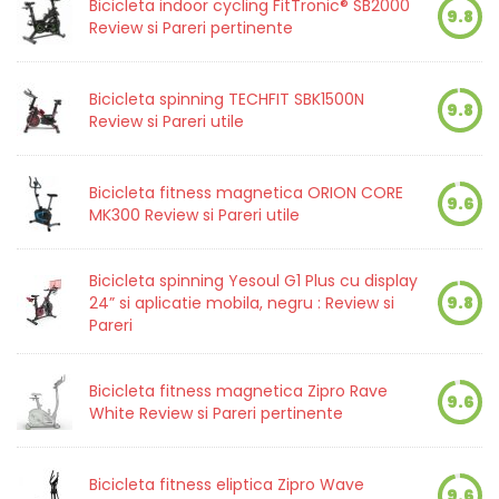
Bicicleta indoor cycling FitTronic® SB2000
9.8
Review si Pareri pertinente
Bicicleta spinning TECHFIT SBK1500N
9.8
Review si Pareri utile
Bicicleta fitness magnetica ORION CORE
9.6
MK300 Review si Pareri utile
Bicicleta spinning Yesoul G1 Plus cu display
24” si aplicatie mobila, negru : Review si
9.8
Pareri
Bicicleta fitness magnetica Zipro Rave
9.6
White Review si Pareri pertinente
Bicicleta fitness eliptica Zipro Wave
9.6