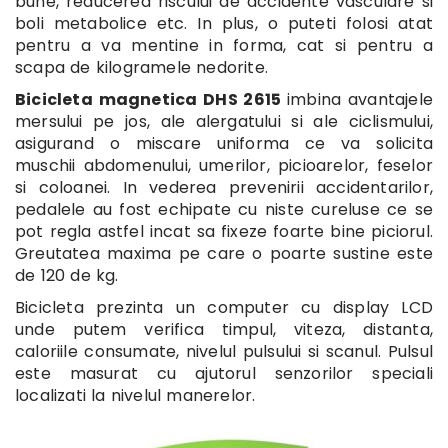
bune, reducerea riscului de accidente vasculare si
boli metabolice etc. In plus, o puteti folosi atat
pentru a va mentine in forma, cat si pentru a
scapa de kilogramele nedorite.
Bicicleta magnetica DHS 2615
imbina avantajele
mersului pe jos, ale alergatului si ale ciclismului,
asigurand o miscare uniforma ce va solicita
muschii abdomenului, umerilor, picioarelor, feselor
si coloanei. In vederea prevenirii accidentarilor,
pedalele au fost echipate cu niste cureluse ce se
pot regla astfel incat sa fixeze foarte bine piciorul.
Greutatea maxima pe care o poarte sustine este
de 120 de kg.
Bicicleta prezinta un computer cu display LCD
unde putem verifica timpul, viteza, distanta,
caloriile consumate, nivelul pulsului si scanul. Pulsul
este masurat cu ajutorul senzorilor speciali
localizati la nivelul manerelor.