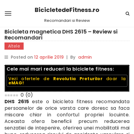
BicicletedeFitness.ro
Recomandari si Review
Bicicleta magnetica DHS 2615 – Review si
Recomandari
Altele
Posted on
12 aprilie 2019
|
By
admin
Cele mai mari reduceri la biciclete fitness:
Vezi ofertele de
Revolutia Preturilor
doar la
eMAG!
0
(
0
)
DHS 2615
este o bicicleta fitness recomandata
persoanelor de orice varsta care doresc sa faca
miscare chiar in confortul propriei locuinte.
Aceasta ofera beneficii precum reducerea
senzatiei de intepenire, oferirea unei mobilitatii mai