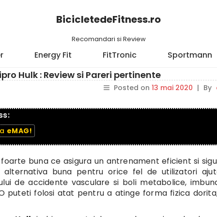
BicicletedeFitness.ro
Recomandari si Review
r
Energy Fit
FitTronic
Sportmann
pro Hulk : Review si Pareri pertinente
Posted on
13 mai 2020
|
By
ss:
la
eMAG!
ss foarte buna ce asigura un antrenament eficient si sigu
o alternativa buna pentru orice fel de utilizatori aju
cului de accidente vasculare si boli metabolice, imbun
O puteti folosi atat pentru a atinge forma fizica dorita,