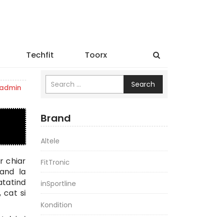
Techfit
Toorx
Search
admin
Brand
Altele
r chiar
FitTronic
tand la
atatind
inSportline
 cat si
Kondition