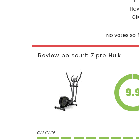
How
Cli
No votes so f
Review pe scurt: Zipro Hulk
9.
CALITATE