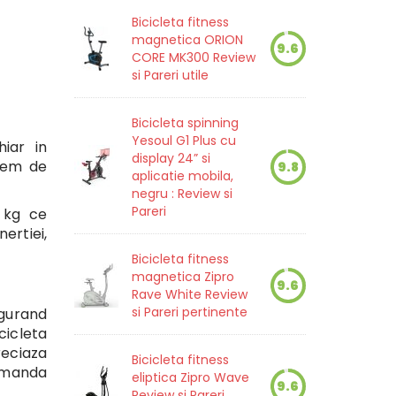
Bicicleta fitness
magnetica ORION
9.6
CORE MK300 Review
si Pareri utile
Bicicleta spinning
Yesoul G1 Plus cu
iar in
display 24” si
stem de
9.8
aplicatie mobila,
negru : Review si
Pareri
 kg ce
ertiei,
Bicicleta fitness
magnetica Zipro
9.6
Rave White Review
si Pareri pertinente
igurand
cicleta
reciaza
Bicicleta fitness
comanda
eliptica Zipro Wave
9.6
Review si Pareri