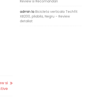
Review si Recomandari
admin
la
Bicicleta verticala Techfit
XB200, pliabila, Negru – Review
detaliat
ew si
ctive