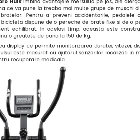
ipro Hulk
imbina avantajele mersuluo pe jos, ale alergat
orma ce va pune la treaba mai multe grupe de muschi d
i bratelor. Pentru a preveni accidentarile, pedalele 
 bicicleta dispune de o pereche de brate fixe si de o 
t echilibrat. In acelasi timp, aceasta este constru
tina o greutate de pana la 150 de kg.
 display ce permite monitorizarea duratei, vitezei, dis
 Pulsul este masurat cu ajutorul senzorilor localizati in 
pentru recuperare medicala.