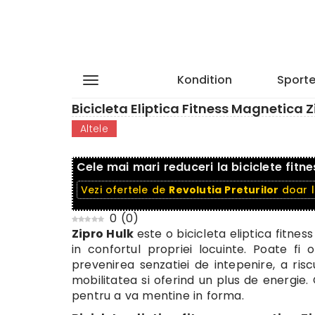
Kondition
Sporte
Bicicleta Eliptica Fitness Magnetica Zi
Altele
Cele mai mari reduceri la biciclete fitne
Vezi ofertele de
Revolutia Preturilor
doar 
0
(
0
)
Zipro Hulk
este o bicicleta eliptica fitne
in confortul propriei locuinte. Poate fi 
prevenirea senzatiei de intepenire, a ris
mobilitatea si oferind un plus de energie. 
pentru a va mentine in forma.