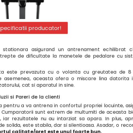
specificatii producator!
a stationara asigurand un antrenament echilibrat ch
8 trepte de dificultate la manetele de pedalare cu si
leta este prevazuta cu o volanta cu greutatea de 8
 asemenea, aceasta ofera o miscare lina datorita in
zatorului, cat si aparatul in sine.
zii si Pareri de la clienti
a pentru a va antrena in confortul propriei locuinte, as
 Cumparatorii sunt extrem de multumiti de aceasta bi
 iar rezultatele nu au intarziat sa apara. In plus, ap
e solida, este stabila, dar si silentioasa. Asadar, o re
rtul calitate/pret este unul foarte bun.