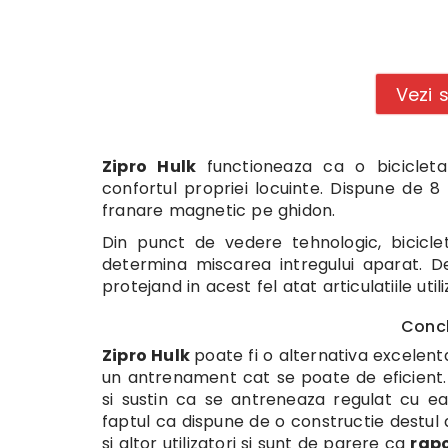
Vezi 
Zipro Hulk
functioneaza ca o biciclet
confortul propriei locuinte. Dispune de 
franare magnetic pe ghidon.
Din punct de vedere tehnologic, bicic
determina miscarea intregului aparat. De
protejand in acest fel atat articulatiile utili
Conclu
Zipro Hulk
poate fi o alternativa excelent
un antrenament cat se poate de eficient.
si sustin ca se antreneaza regulat cu ea,
faptul ca dispune de o constructie destul d
si altor utilizatori si sunt de parere ca
rapo