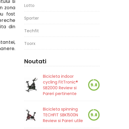
ului si
Lotto
in zona
au fost
Sporter
pereche
ita din
Techfit
tantei,
Toorx
manere.
Noutati
Bicicleta indoor
cycling FitTronic®
9.8
SB2000 Review si
Pareri pertinente
Bicicleta spinning
TECHFIT SBK1500N
9.8
Review si Pareri utile