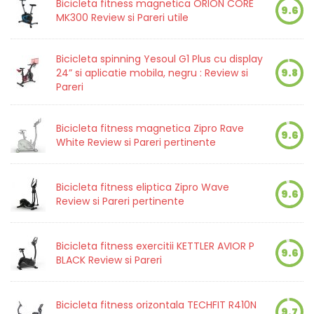
Bicicleta fitness magnetica ORION CORE
9.6
MK300 Review si Pareri utile
Bicicleta spinning Yesoul G1 Plus cu display
24” si aplicatie mobila, negru : Review si
9.8
Pareri
Bicicleta fitness magnetica Zipro Rave
9.6
White Review si Pareri pertinente
Bicicleta fitness eliptica Zipro Wave
9.6
Review si Pareri pertinente
Bicicleta fitness exercitii KETTLER AVIOR P
9.6
BLACK Review si Pareri
Bicicleta fitness orizontala TECHFIT R410N
9.7