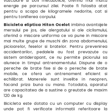
vasculare si boli metabolice, oferind mai multa
energie pe parcursul zilei. Poate fi folosita atat
pentru a scapa de kilogramele nedorite, cat si
pentru tonifierea corpului.
Bicicleta eliptica Hiton Ocelot
imbina avantajele
mersului pe jos, ale alergatului si ale ciclismului,
oferind o miscare uniforma ce va pune in miscare
mai multe grupe de muschi din zona abdomenului,
picioarelor, feselor si bratelor. Pentru prevenirea
accidentarilor, pedalele au fost prevazute cu
sistem antiderapant, ce nu permite piciorului sa
alunece in timpul antrenamentului. Dispune de o
pereche de brate fixe si de o pereche de brate
mobile, ce ofera un antrenament eficient si
echilibrat. Manerele sunt invelite in neopren,
facand priza buna cu mana. Totodata, aparatul
are capacitatea de a sustine o greutate de maxim
120 de kg.
Bicicleta este dotata cu un computer cu display
unde pot fi verificate informatii referitoare la