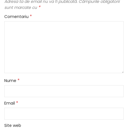
Adresa ta de email nu va fi publicată.
Câmpurile obligatorii
*
sunt marcate cu
*
Comentariu
*
Nume
*
Email
Site web