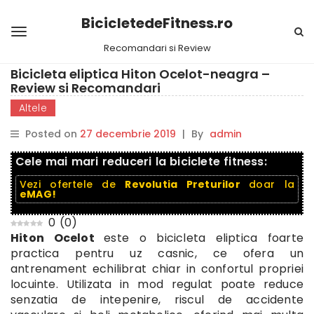
BicicletedeFitness.ro
Recomandari si Review
Bicicleta eliptica Hiton Ocelot-neagra –
Review si Recomandari
Altele
Posted on
27 decembrie 2019
|
By
admin
Cele mai mari reduceri la biciclete fitness:
Vezi ofertele de
Revolutia Preturilor
doar la
eMAG!
0
(
0
)
Hiton Ocelot
este o bicicleta eliptica foarte
practica pentru uz casnic, ce ofera un
antrenament echilibrat chiar in confortul propriei
locuinte. Utilizata in mod regulat poate reduce
senzatia de intepenire, riscul de accidente