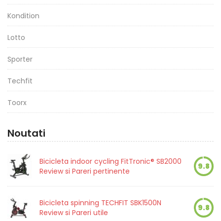
Kondition
Lotto
Sporter
Techfit
Toorx
Noutati
Bicicleta indoor cycling FitTronic® SB2000
9.8
Review si Pareri pertinente
Bicicleta spinning TECHFIT SBK1500N
9.8
Review si Pareri utile