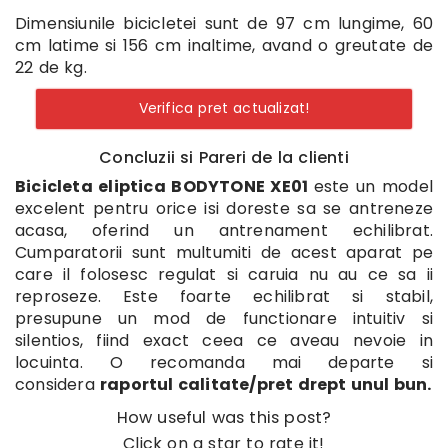
Dimensiunile bicicletei sunt de 97 cm lungime, 60
cm latime si 156 cm inaltime, avand o greutate de
22 de kg.
Verifica pret actualizat!
Concluzii si Pareri de la clienti
Bicicleta eliptica BODYTONE XE01
este un model
excelent pentru orice isi doreste sa se antreneze
acasa, oferind un antrenament echilibrat.
Cumparatorii sunt multumiti de acest aparat pe
care il folosesc regulat si caruia nu au ce sa ii
reproseze. Este foarte echilibrat si stabil,
presupune un mod de functionare intuitiv si
silentios, fiind exact ceea ce aveau nevoie in
locuinta. O recomanda mai departe si
considera
raportul calitate/pret drept unul bun.
How useful was this post?
Click on a star to rate it!