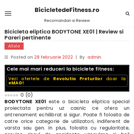
BicicletedeFitness.ro
Recomandari si Review
Bicicleta eliptica BODYTONE XE01 | Review si
Pareri pertinente
Altele
Posted on
28 februarie 2022
|
By
admin
Cele mai mari reduceri la biciclete fitness:
Vezi ofertele de
Revolutia Preturilor
doar la
eMAG!
0
(
0
)
BODYTONE XE01
este o bicicleta eliptica special
proiectata pentru uz casnic ce ofera un
antrenament echilibrat si sigur. Poate fi folosita de
catre orice categorie de utilizatori, indiferent de
varsta sau gen. In plus, folosita cu regularitate,