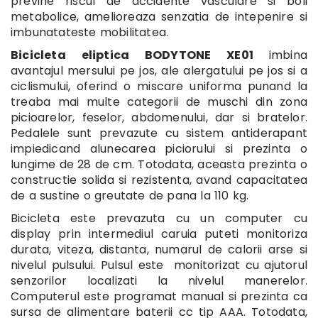
previne riscul de accidente vasculare si boli
metabolice, amelioreaza senzatia de intepenire si
imbunatateste mobilitatea.
Bicicleta eliptica BODYTONE XE01
imbina
avantajul mersului pe jos, ale alergatului pe jos si a
ciclismului, oferind o miscare uniforma punand la
treaba mai multe categorii de muschi din zona
picioarelor, feselor, abdomenului, dar si bratelor.
Pedalele sunt prevazute cu sistem antiderapant
impiedicand alunecarea piciorului si prezinta o
lungime de 28 de cm. Totodata, aceasta prezinta o
constructie solida si rezistenta, avand capacitatea
de a sustine o greutate de pana la 110 kg.
Bicicleta este prevazuta cu un computer cu
display prin intermediul caruia puteti monitoriza
durata, viteza, distanta, numarul de calorii arse si
nivelul pulsului. Pulsul este monitorizat cu ajutorul
senzorilor localizati la nivelul manerelor.
Computerul este programat manual si prezinta ca
sursa de alimentare baterii cc tip AAA. Totodata,